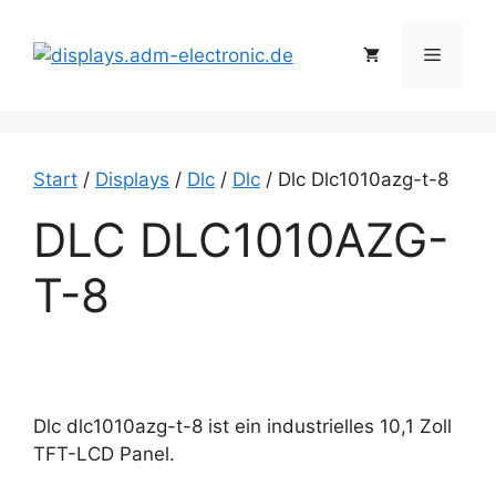
Zum
Inhalt
Menü
springen
Start
/
Displays
/
Dlc
/
Dlc
/ Dlc Dlc1010azg-t-8
DLC DLC1010AZG-
T-8
Dlc dlc1010azg-t-8 ist ein industrielles 10,1 Zoll
TFT-LCD Panel.