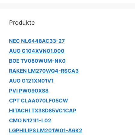
Produkte
NEC NL6448AC33-27
AUO G104XVN01.000
BOE TV080WUM-NK0
RAKEN LM270WQ4-RSCA3
AUO G121XN01V1
PVI PW090XS8
CPT CLAA070LF05CW
HITACHI TX38D85VC1CAP
CMO N121I1-L02
LGPHILIPS LM201W01-A6K2