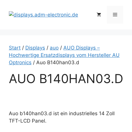
Zum
Inhalt
Menü
springen
Start
/
Displays
/
auo
/
AUO Displays –
Hochwertige Ersatzdisplays vom Hersteller AU
Optronics
/ Auo B140han03.d
AUO B140HAN03.D
Auo b140han03.d ist ein industrielles 14 Zoll
TFT-LCD Panel.