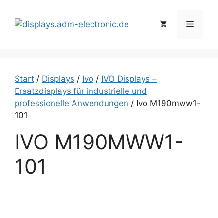
Zum
Inhalt
Menü
springen
Start
/
Displays
/
Ivo
/
IVO Displays –
Ersatzdisplays für industrielle und
professionelle Anwendungen
/ Ivo M190mww1-
101
IVO M190MWW1-
101