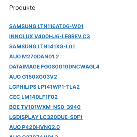
Produkte
SAMSUNG LTN116AT06-W01
INNOLUX V400HJ6-LE8REV.C3
SAMSUNG LTN141XG-L01
AUO M270DAN01.2
DATAIMAGE FG080010DNCWAGL4
AUO G150XG03V2
LGPHILIPS LP141WP1-TLA2
CEC LM140LF1F02
BOE TV101WXM-NS0-3940
LGDISPLAY LC320DUE-SDF1
AUO P420HVN02.0