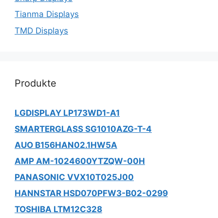
Tianma Displays
TMD Displays
Produkte
LGDISPLAY LP173WD1-A1
SMARTERGLASS SG1010AZG-T-4
AUO B156HAN02.1HW5A
AMP AM-1024600YTZQW-00H
PANASONIC VVX10T025J00
HANNSTAR HSD070PFW3-B02-0299
TOSHIBA LTM12C328