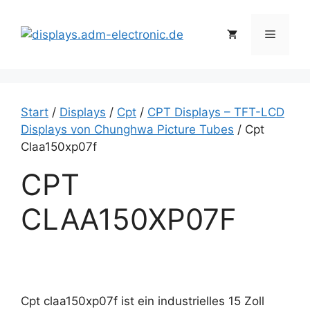
Zum
Inhalt
Menü
springen
Start
/
Displays
/
Cpt
/
CPT Displays – TFT-LCD
Displays von Chunghwa Picture Tubes
/ Cpt
Claa150xp07f
CPT
CLAA150XP07F
Cpt claa150xp07f ist ein industrielles 15 Zoll