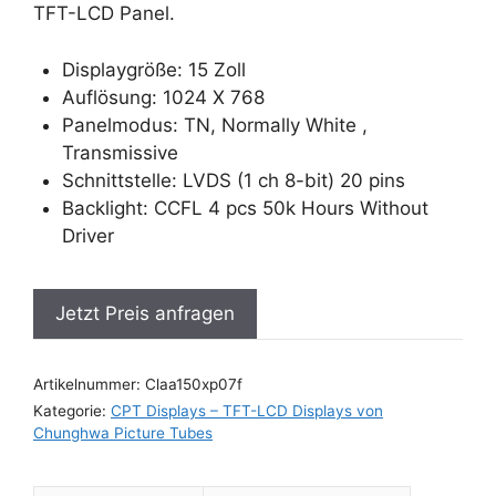
TFT-LCD Panel.
Displaygröße: 15 Zoll
Auflösung: 1024 X 768
Panelmodus: TN, Normally White ,
Transmissive
Schnittstelle: LVDS (1 ch 8-bit) 20 pins
Backlight: CCFL 4 pcs 50k Hours Without
Driver
Jetzt Preis anfragen
Artikelnummer:
Claa150xp07f
Kategorie:
CPT Displays – TFT-LCD Displays von
Chunghwa Picture Tubes