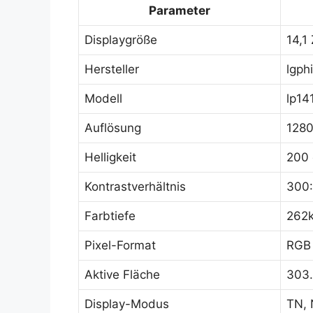
Parameter
Displaygröße
14,1 
Hersteller
lgphi
Modell
lp14
Auflösung
1280
Helligkeit
200 
Kontrastverhältnis
300:
Farbtiefe
262k
Pixel-Format
RGB 
Aktive Fläche
303.
Display-Modus
TN, 