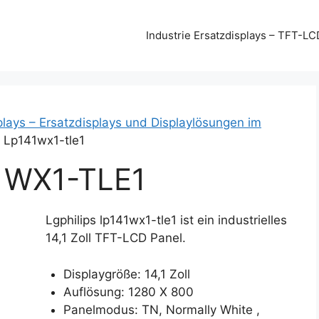
Industrie Ersatzdisplays – TFT-LC
plays – Ersatzdisplays und Displaylösungen im
s Lp141wx1-tle1
1WX1-TLE1
Lgphilips lp141wx1-tle1 ist ein industrielles
14,1 Zoll TFT-LCD Panel.
Displaygröße: 14,1 Zoll
Auflösung: 1280 X 800
Panelmodus: TN, Normally White ,