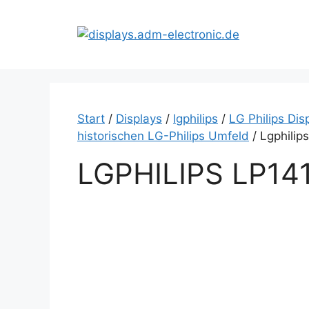
Zum
Inhalt
springen
Start
/
Displays
/
lgphilips
/
LG Philips Dis
historischen LG-Philips Umfeld
/ Lgphilip
LGPHILIPS LP14