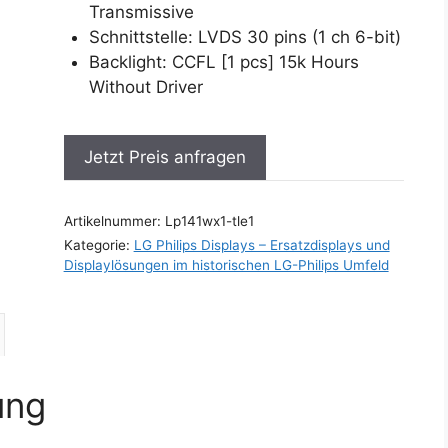
Transmissive
Schnittstelle: LVDS 30 pins (1 ch 6-bit)
Backlight: CCFL [1 pcs] 15k Hours
Without Driver
Jetzt Preis anfragen
Artikelnummer:
Lp141wx1-tle1
Kategorie:
LG Philips Displays – Ersatzdisplays und
Displaylösungen im historischen LG-Philips Umfeld
ung