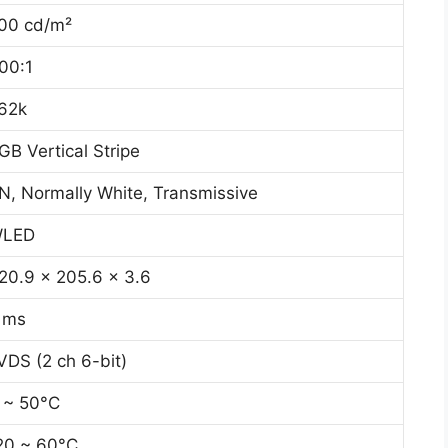
00 cd/m²
00:1
62k
GB Vertical Stripe
N, Normally White, Transmissive
LED
20.9 x 205.6 x 3.6
 ms
VDS (2 ch 6-bit)
 ~ 50°C
20 ~ 60°C