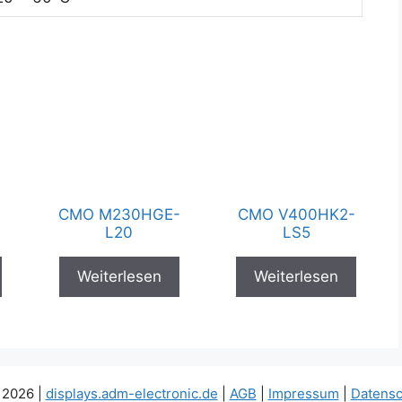
CMO M230HGE-
CMO V400HK2-
L20
LS5
Weiterlesen
Weiterlesen
 2026 |
displays.adm-electronic.de
|
AGB
|
Impressum
|
Datensc