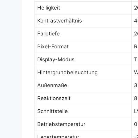
Helligkeit
2
Kontrastverhältnis
4
Farbtiefe
2
Pixel-Format
R
Display-Modus
T
Hintergrundbeleuchtung
W
Außenmaße
3
Reaktionszeit
8
Schnittstelle
L
Betriebstemperatur
0
Lagertemperatur
-