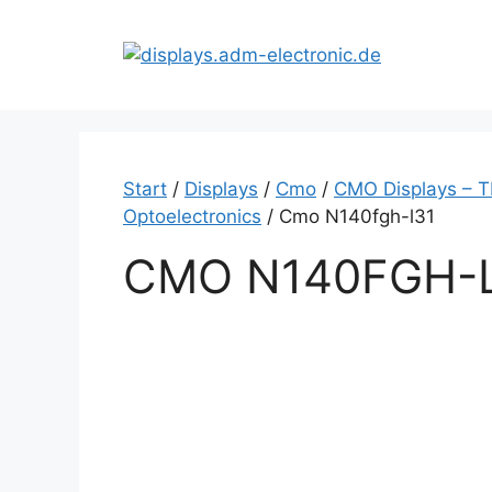
Zum
Inhalt
springen
Start
/
Displays
/
Cmo
/
CMO Displays – T
Optoelectronics
/ Cmo N140fgh-l31
CMO N140FGH-