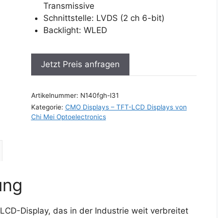
Transmissive
Schnittstelle: LVDS (2 ch 6-bit)
Backlight: WLED
Jetzt Preis anfragen
Artikelnummer:
N140fgh-l31
Kategorie:
CMO Displays – TFT-LCD Displays von
Chi Mei Optoelectronics
ung
CD-Display, das in der Industrie weit verbreitet