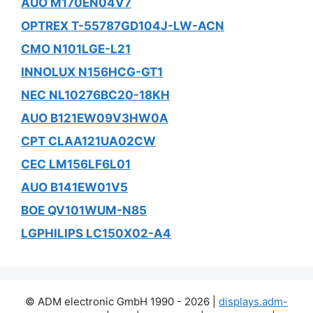
AUO M170EN04V7
OPTREX T-55787GD104J-LW-ACN
CMO N101LGE-L21
INNOLUX N156HCG-GT1
NEC NL10276BC20-18KH
AUO B121EW09V3HW0A
CPT CLAA121UA02CW
CEC LM156LF6L01
AUO B141EW01V5
BOE QV101WUM-N85
LGPHILIPS LC150X02-A4
© ADM electronic GmbH 1990 - 2026 |
displays.adm-