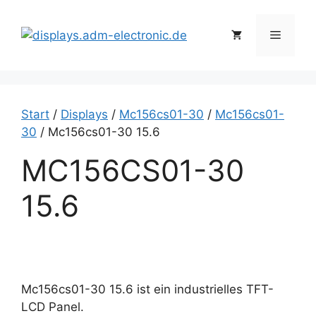
Zum
Inhalt
Menü
springen
Start
/
Displays
/
Mc156cs01-30
/
Mc156cs01-
30
/ Mc156cs01-30 15.6
MC156CS01-30
15.6
Mc156cs01-30 15.6 ist ein industrielles TFT-
LCD Panel.