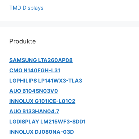
TMD Displays
Produkte
SAMSUNG LTA260AP08
CMO N140FGH-L31
LGPHILIPS LP141WX3-TLA3
AUO B104SN03V0
INNOLUX G101ICE-L01C2
AUO B133HAN04.7
LGDISPLAY LM215WF3-SDD1
INNOLUX DJ080NA-03D