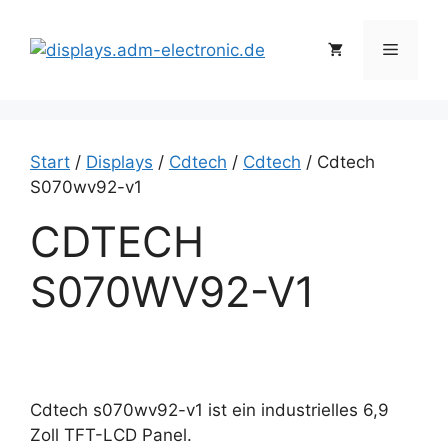
Zum
Inhalt
Menü
springen
Start
/
Displays
/
Cdtech
/
Cdtech
/ Cdtech
S070wv92-v1
CDTECH
S070WV92-V1
Cdtech s070wv92-v1 ist ein industrielles 6,9
Zoll TFT-LCD Panel.