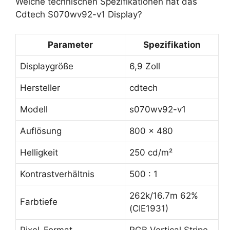
Welche technischen Spezifikationen hat das
Cdtech S070wv92-v1 Display?
Parameter
Spezifikation
Displaygröße
6,9 Zoll
Hersteller
cdtech
Modell
s070wv92-v1
Auflösung
800 x 480
Helligkeit
250 cd/m²
Kontrastverhältnis
500 : 1
262k/16.7m 62%
Farbtiefe
(CIE1931)