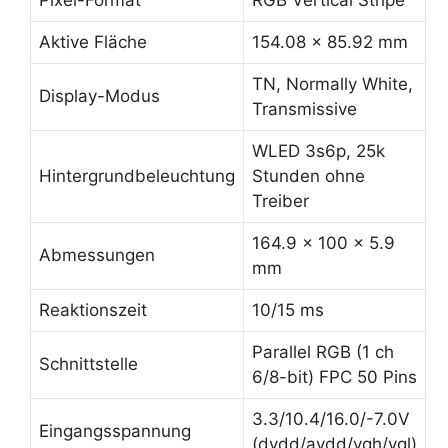
Pixel-Format
RGB Vertical Stripe
Aktive Fläche
154.08 x 85.92 mm
TN, Normally White,
Display-Modus
Transmissive
WLED 3s6p, 25k
Hintergrundbeleuchtung
Stunden ohne
Treiber
164.9 x 100 x 5.9
Abmessungen
mm
Reaktionszeit
10/15 ms
Parallel RGB (1 ch
Schnittstelle
6/8-bit) FPC 50 Pins
3.3/10.4/16.0/-7.0V
Eingangsspannung
(dvdd/avdd/vgh/vgl)