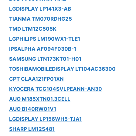
LGDISPLAY LP141X3-AB
TIANMA TM070RDHG25
TMD LTM12C505K
LGPHILIPS LM190WX1-TLE1
IPSALPHA AF094F030B-1
SAMSUNG LTN173KT01-H01
TOSHIBAMOBILEDISPLAY LT104AC36300
CPT CLAA121FP01XN
KYOCERA TCG104SVLPEANN-AN30
AUO M185XTN01.3CELL
AUO B140RW01V1
LGDISPLAY LP156WH5-TJA1
SHARP LM12S481