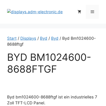
Zum
Inhalt
Menü
springen
Start
/
Displays
/
Byd
/
Byd
/ Byd Bm1024600-
8688ftgf
BYD BM1024600-
8688FTGF
Byd bm1024600-8688ftgf ist ein industrielles 7
Zoll TFT-LCD Panel.