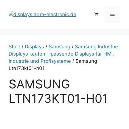
Zum
Inhalt
Menü
springen
Start
/
Displays
/
Samsung
/
Samsung Industrie
Displays kaufen – passende Displays für HMI,
Industrie und Profisysteme
/ Samsung
Ltn173kt01-h01
SAMSUNG
LTN173KT01-H01