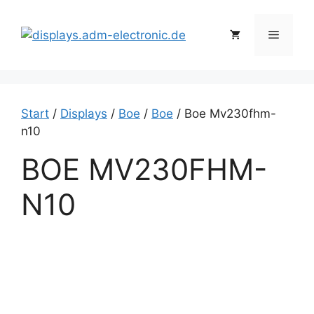
Zum
Inhalt
Menü
springen
Start
/
Displays
/
Boe
/
Boe
/ Boe Mv230fhm-
n10
BOE MV230FHM-
N10
B
o
e