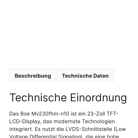
g
o
r
i
e
:
B
o
e
Beschreibung
Technische Daten
Technische Einordnung
Das Boe Mv230fhm-n10 ist ein 23-Zoll TFT-
LCD-Display, das modernste Technologien
integriert. Es nutzt die LVDS-Schnittstelle (Low
Voltage Differential Signaling), die eine hohe