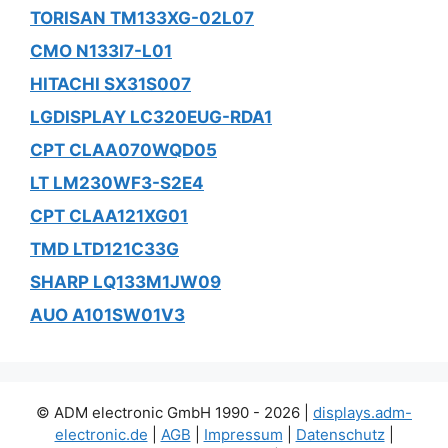
TORISAN TM133XG-02L07
CMO N133I7-L01
HITACHI SX31S007
LGDISPLAY LC320EUG-RDA1
CPT CLAA070WQD05
LT LM230WF3-S2E4
CPT CLAA121XG01
TMD LTD121C33G
SHARP LQ133M1JW09
AUO A101SW01V3
© ADM electronic GmbH 1990 - 2026 |
displays.adm-
electronic.de
|
AGB
|
Impressum
|
Datenschutz
|