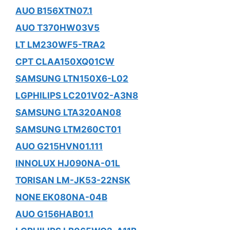
AUO B156XTN07.1
AUO T370HW03V5
LT LM230WF5-TRA2
CPT CLAA150XQ01CW
SAMSUNG LTN150X6-L02
LGPHILIPS LC201V02-A3N8
SAMSUNG LTA320AN08
SAMSUNG LTM260CT01
AUO G215HVN01.111
INNOLUX HJ090NA-01L
TORISAN LM-JK53-22NSK
NONE EK080NA-04B
AUO G156HAB01.1