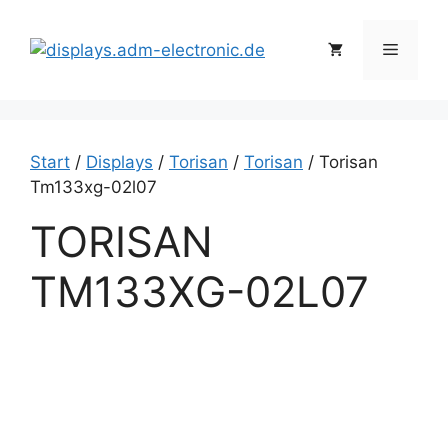
Zum
Inhalt
Menü
springen
Start
/
Displays
/
Torisan
/
Torisan
/ Torisan
Tm133xg-02l07
TORISAN
TM133XG-02L07
T
o
r
i