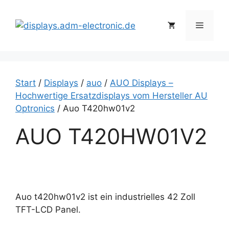
Zum
Inhalt
Menü
springen
Start
/
Displays
/
auo
/
AUO Displays –
Hochwertige Ersatzdisplays vom Hersteller AU
Optronics
/ Auo T420hw01v2
AUO T420HW01V2
Auo t420hw01v2 ist ein industrielles 42 Zoll
TFT-LCD Panel.