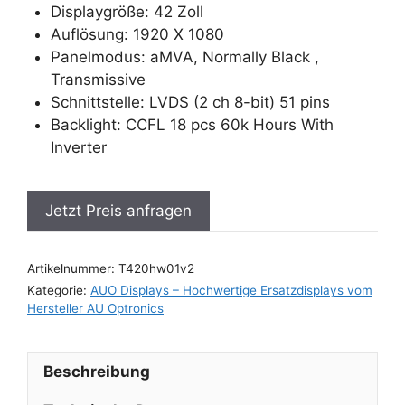
Displaygröße: 42 Zoll
Auflösung: 1920 X 1080
Panelmodus: aMVA, Normally Black ,
Transmissive
Schnittstelle: LVDS (2 ch 8-bit) 51 pins
Backlight: CCFL 18 pcs 60k Hours With
Inverter
Jetzt Preis anfragen
Artikelnummer:
T420hw01v2
Kategorie:
AUO Displays – Hochwertige Ersatzdisplays vom
Hersteller AU Optronics
Beschreibung