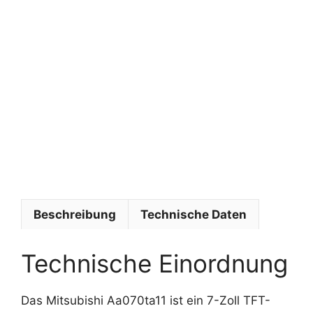
P
r
o
f
i
s
y
s
t
e
m
e
Beschreibung
Technische Daten
Technische Einordnung
Das Mitsubishi Aa070ta11 ist ein 7-Zoll TFT-