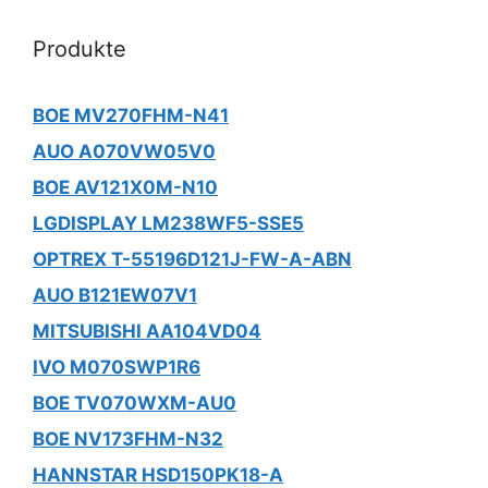
Produkte
BOE MV270FHM-N41
AUO A070VW05V0
BOE AV121X0M-N10
LGDISPLAY LM238WF5-SSE5
OPTREX T-55196D121J-FW-A-ABN
AUO B121EW07V1
MITSUBISHI AA104VD04
IVO M070SWP1R6
BOE TV070WXM-AU0
BOE NV173FHM-N32
HANNSTAR HSD150PK18-A