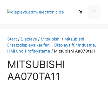
Zum
Inhalt
Menü
springen
Start
/
Displays
/
Mitsubishi
/
Mitsubishi
Ersatzdisplays kaufen – Displays für Industrie,
HMI und Profisysteme
/ Mitsubishi Aa070ta11
MITSUBISHI
AA070TA11
i
t