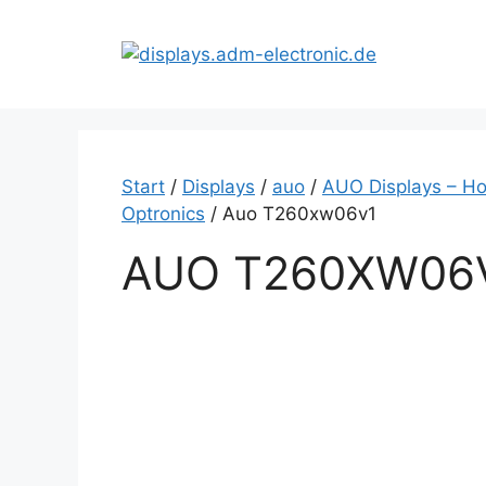
Zum
Inhalt
springen
Start
/
Displays
/
auo
/
AUO Displays – Ho
Optronics
/ Auo T260xw06v1
AUO T260XW06