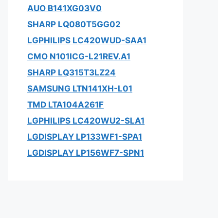
AUO B141XG03V0
SHARP LQ080T5GG02
LGPHILIPS LC420WUD-SAA1
CMO N101ICG-L21REV.A1
SHARP LQ315T3LZ24
SAMSUNG LTN141XH-L01
TMD LTA104A261F
LGPHILIPS LC420WU2-SLA1
LGDISPLAY LP133WF1-SPA1
LGDISPLAY LP156WF7-SPN1