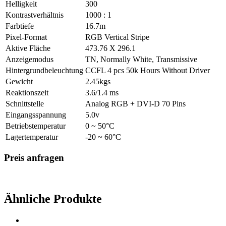
Helligkeit
300
Kontrastverhältnis
1000 : 1
Farbtiefe
16.7m
Pixel-Format
RGB Vertical Stripe
Aktive Fläche
473.76 X 296.1
Anzeigemodus
TN, Normally White, Transmissive
Hintergrundbeleuchtung
CCFL 4 pcs 50k Hours Without Driver
Gewicht
2.45kgs
Reaktionszeit
3.6/1.4 ms
Schnittstelle
Analog RGB + DVI-D 70 Pins
Eingangsspannung
5.0v
Betriebstemperatur
0 ~ 50°C
Lagertemperatur
-20 ~ 60°C
Preis anfragen
Ähnliche Produkte