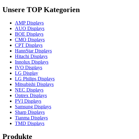
Unsere TOP Kategorien
AMP Displays
AUO Displays
BOE Displays
CMO Displays
CPT Displays
HannStar Displays
Hitachi Displays
Innolux Displays
IVO Displays
LG Display
LG Philips Displays
Mitsubishi Displays
NEC Displays
Optrex Displays
PVI Displays
Samsung Displays
Sharp Displays
Tianma Displays
TMD Displays
Produkte