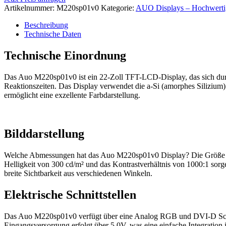
Artikelnummer:
M220sp01v0
Kategorie:
AUO Displays – Hochwertig
Beschreibung
Technische Daten
Technische Einordnung
Das Auo M220sp01v0 ist ein 22-Zoll TFT-LCD-Display, das sich durch 
Reaktionszeiten. Das Display verwendet die a-Si (amorphes Silizium) T
ermöglicht eine exzellente Farbdarstellung.
Bilddarstellung
Welche Abmessungen hat das Auo M220sp01v0 Display? Die Größe des 
Helligkeit von 300 cd/m² und das Kontrastverhältnis von 1000:1 sorg
breite Sichtbarkeit aus verschiedenen Winkeln.
Elektrische Schnittstellen
Das Auo M220sp01v0 verfügt über eine Analog RGB und DVI-D Schnitts
Eingangsversorgung erfolgt über 5.0V, was eine einfache Integration