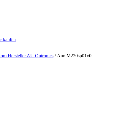
er kaufen
vom Hersteller AU Optronics
/ Auo M220sp01v0