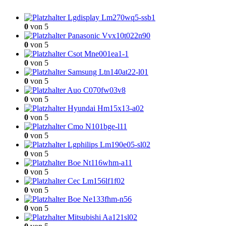
Lgdisplay Lm270wq5-ssb1
0
von 5
Panasonic Vvx10t022n90
0
von 5
Csot Mne001ea1-1
0
von 5
Samsung Ltn140at22-l01
0
von 5
Auo C070fw03v8
0
von 5
Hyundai Hm15x13-a02
0
von 5
Cmo N101bge-l11
0
von 5
Lgphilips Lm190e05-sl02
0
von 5
Boe Nt116whm-a11
0
von 5
Cec Lm156lf1f02
0
von 5
Boe Ne133fhm-n56
0
von 5
Mitsubishi Aa121sl02