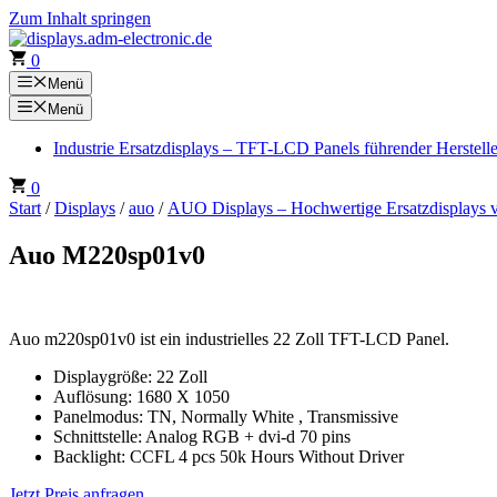
Zum Inhalt springen
0
Menü
Menü
Industrie Ersatzdisplays – TFT-LCD Panels führender Herstell
0
Start
/
Displays
/
auo
/
AUO Displays – Hochwertige Ersatzdisplays 
Auo M220sp01v0
Auo m220sp01v0 ist ein industrielles 22 Zoll TFT-LCD Panel.
Displaygröße: 22 Zoll
Auflösung: 1680 X 1050
Panelmodus: TN, Normally White , Transmissive
Schnittstelle: Analog RGB + dvi-d 70 pins
Backlight: CCFL 4 pcs 50k Hours Without Driver
Jetzt Preis anfragen