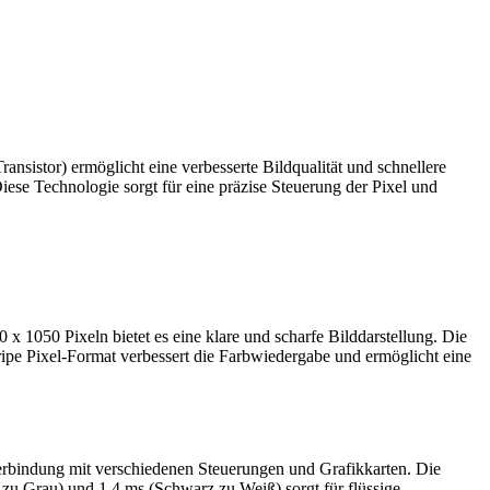
sistor) ermöglicht eine verbesserte Bildqualität und schnellere
Diese Technologie sorgt für eine präzise Steuerung der Pixel und
050 Pixeln bietet es eine klare und scharfe Bilddarstellung. Die
ripe Pixel-Format verbessert die Farbwiedergabe und ermöglicht eine
erbindung mit verschiedenen Steuerungen und Grafikkarten. Die
 zu Grau) und 1.4 ms (Schwarz zu Weiß) sorgt für flüssige