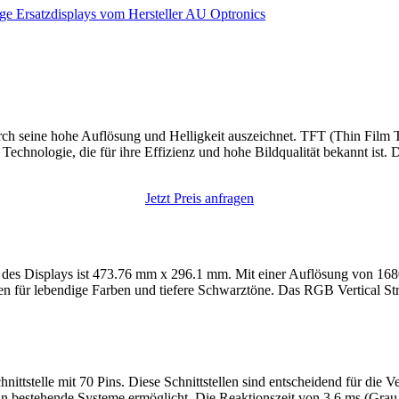
e Ersatzdisplays vom Hersteller AU Optronics
seine hohe Auflösung und Helligkeit auszeichnet. TFT (Thin Film Tran
echnologie, die für ihre Effizienz und hohe Bildqualität bekannt ist. 
Jetzt Preis anfragen
Displays ist 473.76 mm x 296.1 mm. Mit einer Auflösung von 1680 x 1
en für lebendige Farben und tiefere Schwarztöne. Das RGB Vertical St
telle mit 70 Pins. Diese Schnittstellen sind entscheidend für die V
 in bestehende Systeme ermöglicht. Die Reaktionszeit von 3.6 ms (Grau