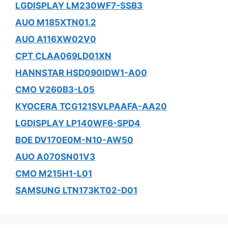
LGDISPLAY LM230WF7-SSB3
AUO M185XTN01.2
AUO A116XW02V0
CPT CLAA069LD01XN
HANNSTAR HSD090IDW1-A00
CMO V260B3-L05
KYOCERA TCG121SVLPAAFA-AA20
LGDISPLAY LP140WF6-SPD4
BOE DV170E0M-N10-AW50
AUO A070SN01V3
CMO M215H1-L01
SAMSUNG LTN173KT02-D01