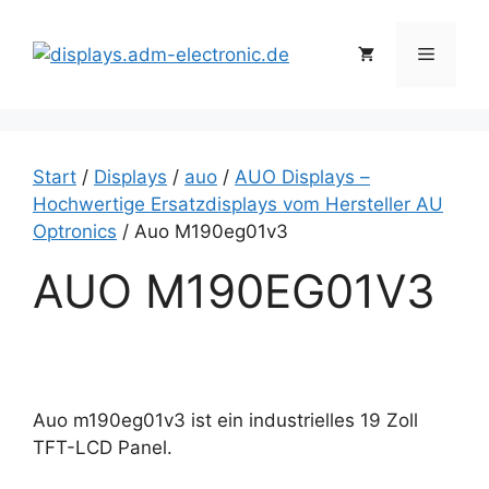
Zum
Inhalt
Menü
springen
Start
/
Displays
/
auo
/
AUO Displays –
Hochwertige Ersatzdisplays vom Hersteller AU
Optronics
/ Auo M190eg01v3
AUO M190EG01V3
Auo m190eg01v3 ist ein industrielles 19 Zoll
TFT-LCD Panel.