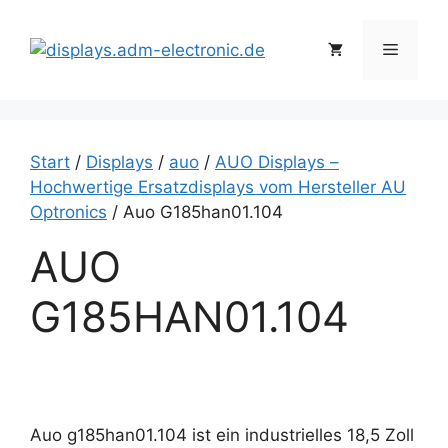
Zum
Inhalt
Menü
springen
Start
/
Displays
/
auo
/
AUO Displays –
Hochwertige Ersatzdisplays vom Hersteller AU
Optronics
/ Auo G185han01.104
AUO
G185HAN01.104
Auo g185han01.104 ist ein industrielles 18,5 Zoll