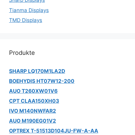
Sharp Displays
Tianma Displays
TMD Displays
Produkte
SHARP LQ170M1LA2D
BOEHYDIS HT07W12-200
AUO T260XW01V6
CPT CLAA150XH03
IVO M140NWFAR2
AUO M190EG01V2
OPTREX T-51513D104JU-FW-A-AA