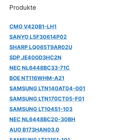
Produkte
CMO V420B1-LH1
SANYO L5F30614P02
SHARP LQ065T9AR02U
SDP JE400D3HC2N
NEC NL6448BC33-71C
BOE NT116WHM-A21
SAMSUNG LTN140AT04-001
SAMSUNG LTN170CT05-F01
SAMSUNG LT104S1-103
NEC NL6448BC20-30BH
AUO B173HAN03.0
SAMSUNG LT121S1-101