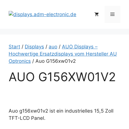
Zum
Inhalt
Menü
springen
Start
/
Displays
/
auo
/
AUO Displays –
Hochwertige Ersatzdisplays vom Hersteller AU
Optronics
/ Auo G156xw01v2
AUO G156XW01V2
Auo g156xw01v2 ist ein industrielles 15,5 Zoll
TFT-LCD Panel.