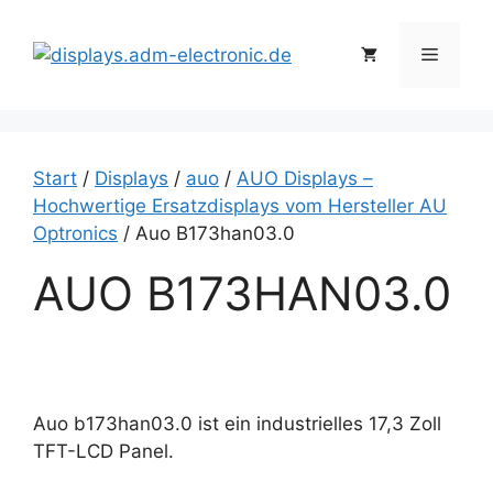
Zum
Inhalt
Menü
springen
Start
/
Displays
/
auo
/
AUO Displays –
Hochwertige Ersatzdisplays vom Hersteller AU
Optronics
/ Auo B173han03.0
AUO B173HAN03.0
Auo b173han03.0 ist ein industrielles 17,3 Zoll
TFT-LCD Panel.