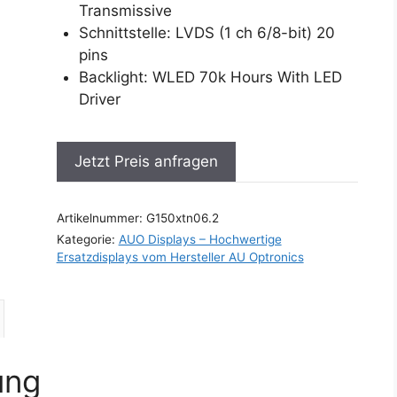
Transmissive
Schnittstelle: LVDS (1 ch 6/8-bit) 20
pins
Backlight: WLED 70k Hours With LED
Driver
Jetzt Preis anfragen
Artikelnummer:
G150xtn06.2
Kategorie:
AUO Displays – Hochwertige
Ersatzdisplays vom Hersteller AU Optronics
ung