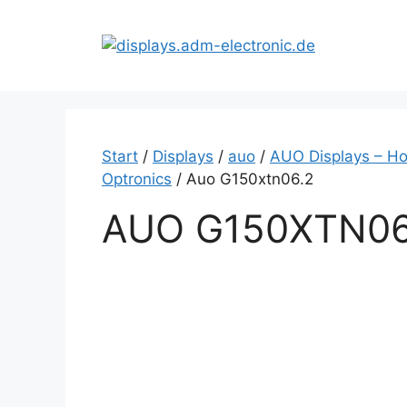
Zum
Inhalt
springen
Start
/
Displays
/
auo
/
AUO Displays – Ho
Optronics
/ Auo G150xtn06.2
AUO G150XTN06