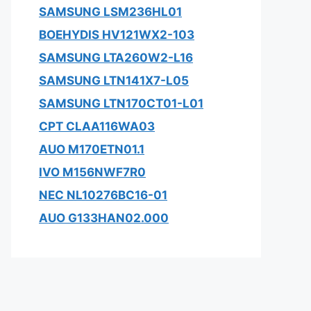
SAMSUNG LSM236HL01
BOEHYDIS HV121WX2-103
SAMSUNG LTA260W2-L16
SAMSUNG LTN141X7-L05
SAMSUNG LTN170CT01-L01
CPT CLAA116WA03
AUO M170ETN01.1
IVO M156NWF7R0
NEC NL10276BC16-01
AUO G133HAN02.000