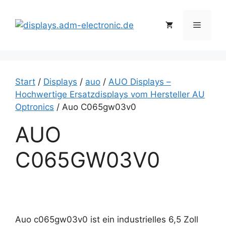
Zum
Inhalt
Menü
springen
Start
/
Displays
/
auo
/
AUO Displays –
Hochwertige Ersatzdisplays vom Hersteller AU
Optronics
/ Auo C065gw03v0
AUO
C065GW03V0
Auo c065gw03v0 ist ein industrielles 6,5 Zoll