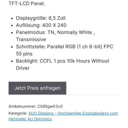
TFT-LCD Panel.
Displaygröße: 6,5 Zoll
Auflösung: 400 X 240
Panelmodus: TN, Normally White ,
Transmissive
Schnittstelle: Parallel RGB (1 ch 6-bit) FPC
55 pins
Backlight: CCFL 1 pcs 10k Hours Without
Driver
Jetzt Preis anfragen
Artikelnummer:
C065gw03v0
Kategorie:
AUO Displays – Hochwertige Ersatzdisplays vom
Hersteller AU Optronics