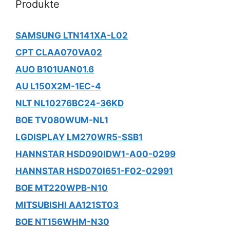
Produkte
SAMSUNG LTN141XA-L02
CPT CLAA070VA02
AUO B101UAN01.6
AU L150X2M-1EC-4
NLT NL10276BC24-36KD
BOE TV080WUM-NL1
LGDISPLAY LM270WR5-SSB1
HANNSTAR HSD090IDW1-A00-0299
HANNSTAR HSD070I651-F02-02991
BOE MT220WPB-N10
MITSUBISHI AA121ST03
BOE NT156WHM-N30