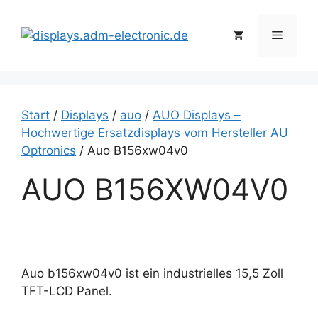
Zum
Inhalt
Menü
springen
Start
/
Displays
/
auo
/
AUO Displays –
Hochwertige Ersatzdisplays vom Hersteller AU
Optronics
/ Auo B156xw04v0
AUO B156XW04V0
Auo b156xw04v0 ist ein industrielles 15,5 Zoll
TFT-LCD Panel.