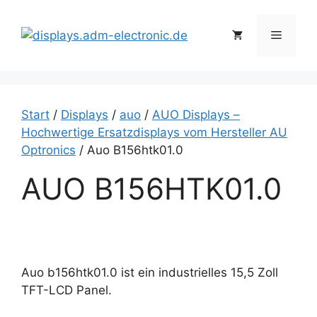
Zum
Inhalt
Menü
springen
Start
/
Displays
/
auo
/
AUO Displays –
Hochwertige Ersatzdisplays vom Hersteller AU
Optronics
/ Auo B156htk01.0
AUO B156HTK01.0
Auo b156htk01.0 ist ein industrielles 15,5 Zoll
TFT-LCD Panel.