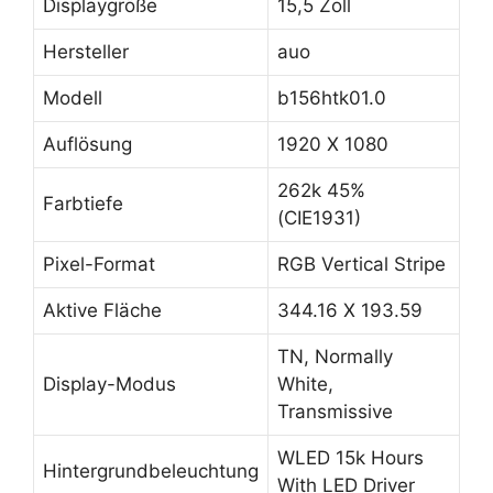
Displaygröße
15,5 Zoll
Hersteller
auo
Modell
b156htk01.0
Auflösung
1920 X 1080
262k 45%
Farbtiefe
(CIE1931)
Pixel-Format
RGB Vertical Stripe
Aktive Fläche
344.16 X 193.59
TN, Normally
Display-Modus
White,
Transmissive
WLED 15k Hours
Hintergrundbeleuchtung
With LED Driver