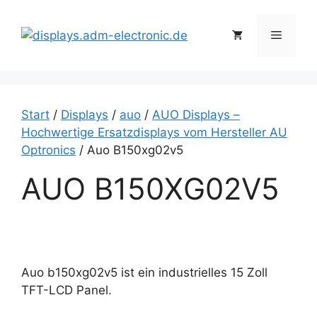
Zum
Inhalt
Menü
springen
Start
/
Displays
/
auo
/
AUO Displays –
Hochwertige Ersatzdisplays vom Hersteller AU
Optronics
/ Auo B150xg02v5
AUO B150XG02V5
Auo b150xg02v5 ist ein industrielles 15 Zoll
TFT-LCD Panel.