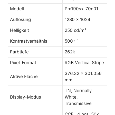
Modell
Pm190sx-70n01
Auflösung
1280 x 1024
Helligkeit
250 cd/m²
Kontrastverhältnis
500 : 1
Farbtiefe
262k
Pixel-Format
RGB Vertical Stripe
376.32 x 301.056
Aktive Fläche
mm
TN, Normally
Display-Modus
White,
Transmissive
CCFL 4 pcs, 50k