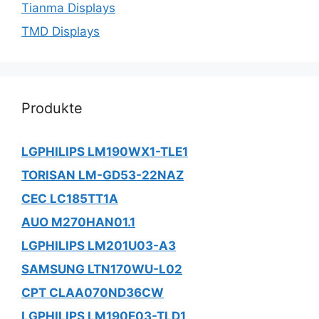
Tianma Displays
TMD Displays
Produkte
LGPHILIPS LM190WX1-TLE1
TORISAN LM-GD53-22NAZ
CEC LC185TT1A
AUO M270HAN01.1
LGPHILIPS LM201U03-A3
SAMSUNG LTN170WU-L02
CPT CLAA070ND36CW
LGPHILIPS LM190E03-TLD1