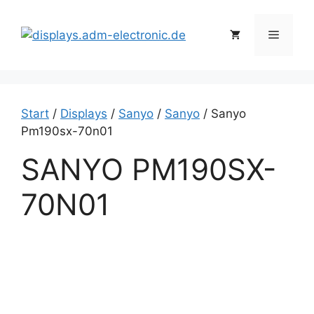
Zum
Inhalt
Menü
springen
Start
/
Displays
/
Sanyo
/
Sanyo
/ Sanyo
Pm190sx-70n01
SANYO PM190SX-
70N01
S
a
n
y