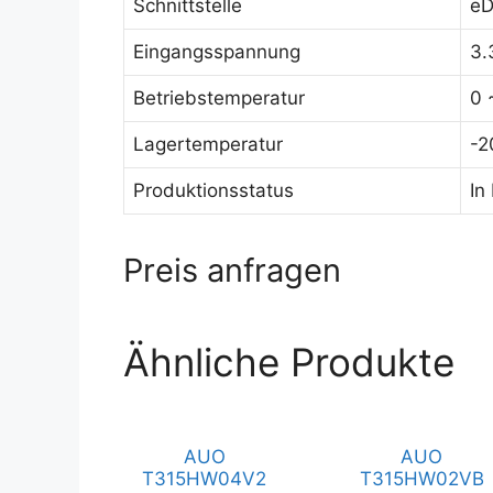
Schnittstelle
eD
Eingangsspannung
3.
Betriebstemperatur
0 
Lagertemperatur
-2
Produktionsstatus
In
Preis anfragen
Ähnliche Produkte
AUO
AUO
T315HW04V2
T315HW02VB