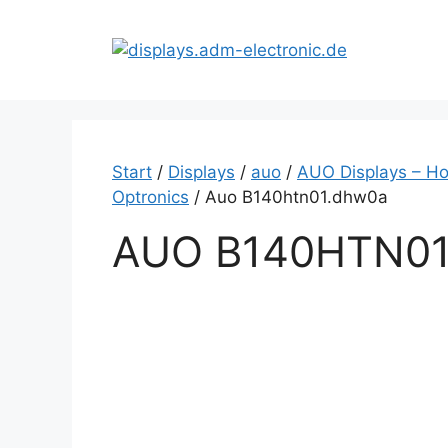
Zum
Inhalt
springen
Start
/
Displays
/
auo
/
AUO Displays – Ho
Optronics
/ Auo B140htn01.dhw0a
AUO B140HTN0