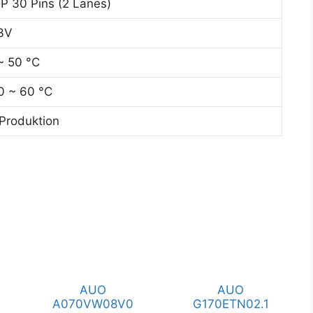
P 30 Pins (2 Lanes)
3V
~ 50 °C
0 ~ 60 °C
 Produktion
AUO
AUO
A070VW08V0
G170ETN02.1