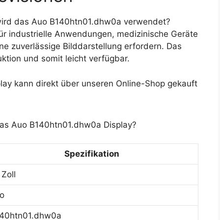
wird das Auo B140htn01.dhw0a verwendet?
für industrielle Anwendungen, medizinische Geräte
ne zuverlässige Bilddarstellung erfordern. Das
ktion und somit leicht verfügbar.
y kann direkt über unseren Online-Shop gekauft
 das Auo B140htn01.dhw0a Display?
Spezifikation
 Zoll
o
40htn01.dhw0a