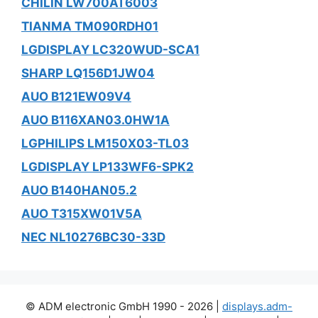
CHILIN LW700AT6003
TIANMA TM090RDH01
LGDISPLAY LC320WUD-SCA1
SHARP LQ156D1JW04
AUO B121EW09V4
AUO B116XAN03.0HW1A
LGPHILIPS LM150X03-TL03
LGDISPLAY LP133WF6-SPK2
AUO B140HAN05.2
AUO T315XW01V5A
NEC NL10276BC30-33D
© ADM electronic GmbH 1990 - 2026 |
displays.adm-