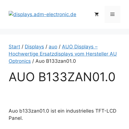
Zum
Inhalt
Menü
springen
Start
/
Displays
/
auo
/
AUO Displays –
Hochwertige Ersatzdisplays vom Hersteller AU
Optronics
/ Auo B133zan01.0
AUO B133ZAN01.0
Auo b133zan01.0 ist ein industrielles TFT-LCD
Panel.