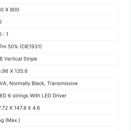
80 X 800
0
 : 1
.7m 50% (CIE1931)
 Vertical Stripe
.96 X 135.6
A, Normally Black, Transmissive
D 6 strings With LED Driver
.72 X 147.8 X 4.6
g (Max.)