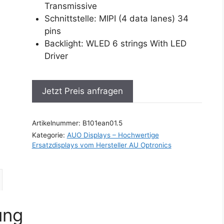
Transmissive
Schnittstelle: MIPI (4 data lanes) 34
pins
Backlight: WLED 6 strings With LED
Driver
Jetzt Preis anfragen
Artikelnummer:
B101ean01.5
Kategorie:
AUO Displays – Hochwertige
Ersatzdisplays vom Hersteller AU Optronics
ung