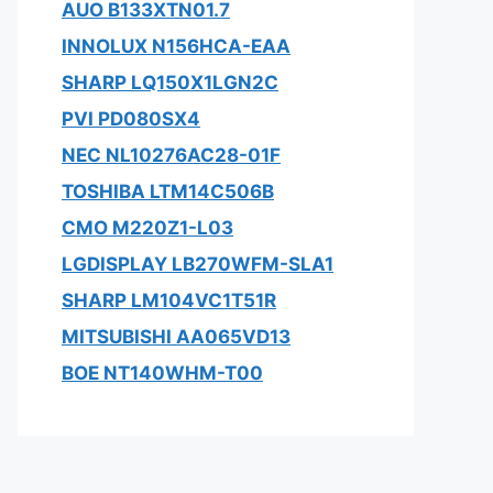
AUO B133XTN01.7
INNOLUX N156HCA-EAA
SHARP LQ150X1LGN2C
PVI PD080SX4
NEC NL10276AC28-01F
TOSHIBA LTM14C506B
CMO M220Z1-L03
LGDISPLAY LB270WFM-SLA1
SHARP LM104VC1T51R
MITSUBISHI AA065VD13
BOE NT140WHM-T00