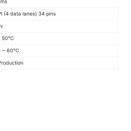
 ms
I (4 data lanes) 34 pins
3v
~ 50°C
0 ~ 60°C
Production