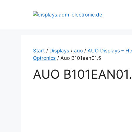
Zum
Inhalt
springen
Start
/
Displays
/
auo
/
AUO Displays – Ho
Optronics
/ Auo B101ean01.5
AUO B101EAN01