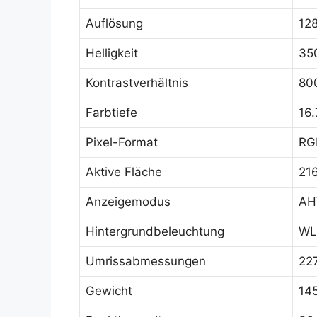
Auflösung
12
Helligkeit
35
Kontrastverhältnis
800
Farbtiefe
16
Pixel-Format
RGB
Aktive Fläche
216
Anzeigemodus
AHV
Hintergrundbeleuchtung
WLE
Umrissabmessungen
227
Gewicht
145