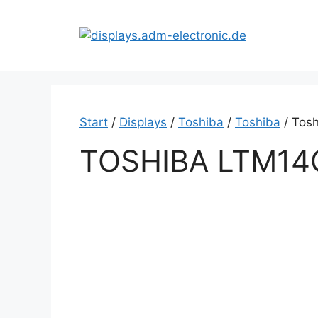
Zum
Inhalt
springen
Start
/
Displays
/
Toshiba
/
Toshiba
/ Tos
TOSHIBA LTM14