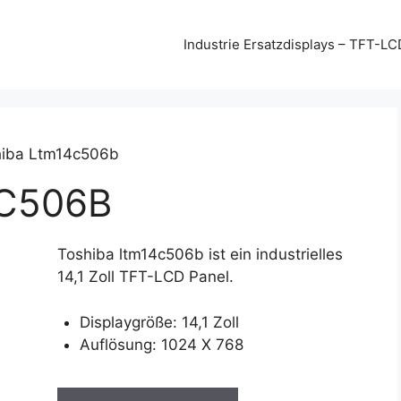
Industrie Ersatzdisplays – TFT-LC
hiba Ltm14c506b
C506B
Toshiba ltm14c506b ist ein industrielles
14,1 Zoll TFT-LCD Panel.
Displaygröße: 14,1 Zoll
Auflösung: 1024 X 768