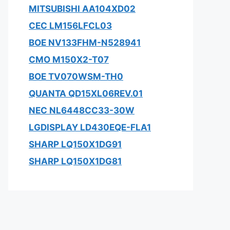
MITSUBISHI AA104XD02
CEC LM156LFCL03
BOE NV133FHM-N528941
CMO M150X2-T07
BOE TV070WSM-TH0
QUANTA QD15XL06REV.01
NEC NL6448CC33-30W
LGDISPLAY LD430EQE-FLA1
SHARP LQ150X1DG91
SHARP LQ150X1DG81