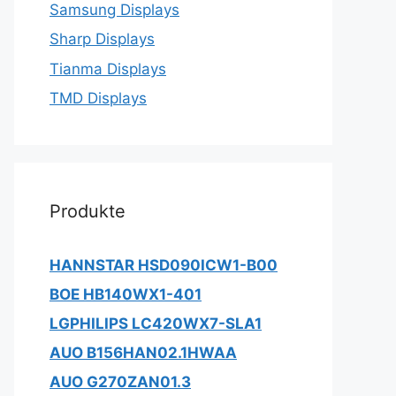
Samsung Displays
Sharp Displays
Tianma Displays
TMD Displays
Produkte
HANNSTAR HSD090ICW1-B00
BOE HB140WX1-401
LGPHILIPS LC420WX7-SLA1
AUO B156HAN02.1HWAA
AUO G270ZAN01.3