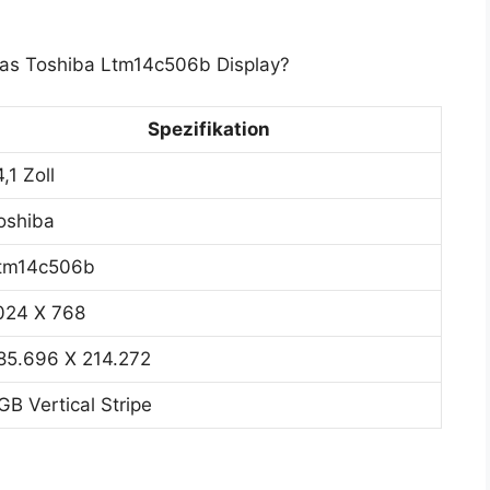
das Toshiba Ltm14c506b Display?
Spezifikation
4,1 Zoll
oshiba
tm14c506b
024 X 768
85.696 X 214.272
GB Vertical Stripe