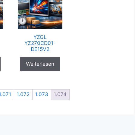
YZGL
YZ270CD01-
DE15V2
Weiterlesen
1.071
1.072
1.073
1.074