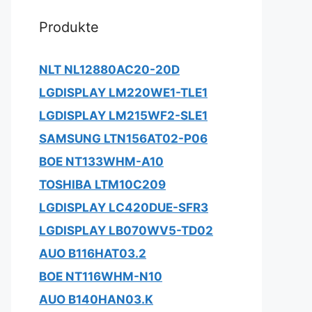
Produkte
NLT NL12880AC20-20D
LGDISPLAY LM220WE1-TLE1
LGDISPLAY LM215WF2-SLE1
SAMSUNG LTN156AT02-P06
BOE NT133WHM-A10
TOSHIBA LTM10C209
LGDISPLAY LC420DUE-SFR3
LGDISPLAY LB070WV5-TD02
AUO B116HAT03.2
BOE NT116WHM-N10
AUO B140HAN03.K