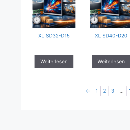
XL SD32-D15
XL SD40-D20
Weiterlesen
Weiterlesen
←
1
2
3
…