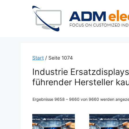
Zum
Inhalt
springen
Start
/ Seite 1074
Industrie Ersatzdisplay
führender Hersteller ka
Ergebnisse 9658 – 9660 von 9660 werden angeze