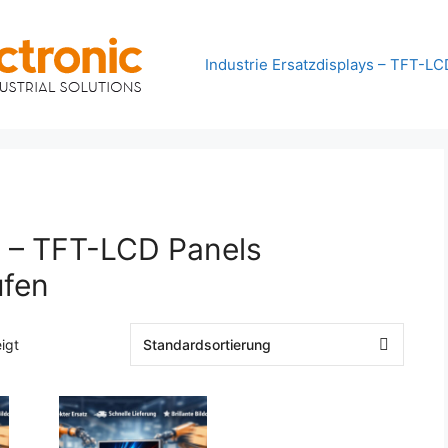
Industrie Ersatzdisplays – TFT-LC
s – TFT-LCD Panels
ufen
igt