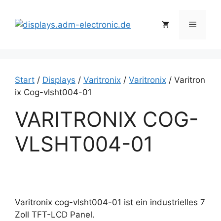
Zum
Inhalt
Menü
springen
Start
/
Displays
/
Varitronix
/
Varitronix
/ Varitron
ix Cog-vlsht004-01
VARITRONIX COG-
VLSHT004-01
Varitronix cog-vlsht004-01 ist ein industrielles 7
Zoll TFT-LCD Panel.