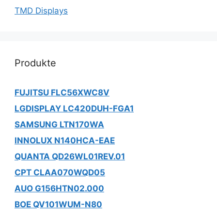
TMD Displays
Produkte
FUJITSU FLC56XWC8V
LGDISPLAY LC420DUH-FGA1
SAMSUNG LTN170WA
INNOLUX N140HCA-EAE
QUANTA QD26WL01REV.01
CPT CLAA070WQD05
AUO G156HTN02.000
BOE QV101WUM-N80