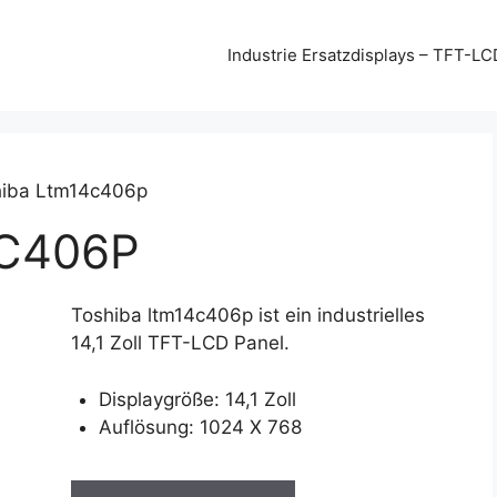
Industrie Ersatzdisplays – TFT-LC
hiba Ltm14c406p
C406P
Toshiba ltm14c406p ist ein industrielles
14,1 Zoll TFT-LCD Panel.
Displaygröße: 14,1 Zoll
Auflösung: 1024 X 768