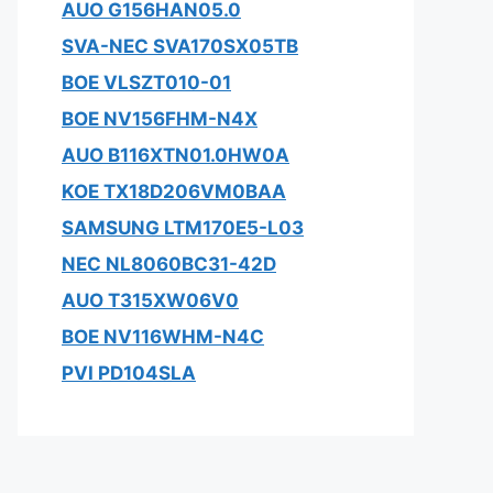
AUO G156HAN05.0
SVA-NEC SVA170SX05TB
BOE VLSZT010-01
BOE NV156FHM-N4X
AUO B116XTN01.0HW0A
KOE TX18D206VM0BAA
SAMSUNG LTM170E5-L03
NEC NL8060BC31-42D
AUO T315XW06V0
BOE NV116WHM-N4C
PVI PD104SLA