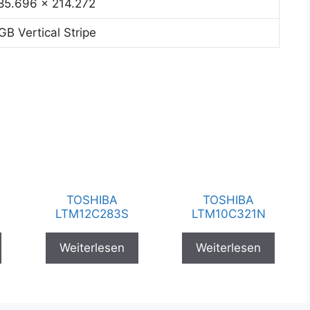
85.696 x 214.272
GB Vertical Stripe
TOSHIBA
TOSHIBA
LTM12C283S
LTM10C321N
Weiterlesen
Weiterlesen