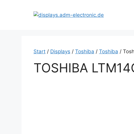
Zum
Inhalt
springen
Start
/
Displays
/
Toshiba
/
Toshiba
/ Tos
TOSHIBA LTM14