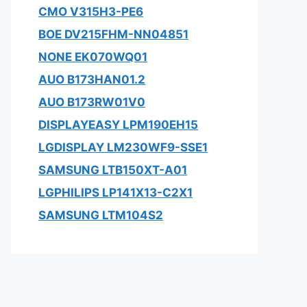
CMO V315H3-PE6
BOE DV215FHM-NN04851
NONE EK070WQ01
AUO B173HAN01.2
AUO B173RW01V0
DISPLAYEASY LPM190EH15
LGDISPLAY LM230WF9-SSE1
SAMSUNG LTB150XT-A01
LGPHILIPS LP141X13-C2X1
SAMSUNG LTM104S2