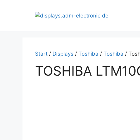
Zum
Inhalt
springen
Start
/
Displays
/
Toshiba
/
Toshiba
/ Tos
TOSHIBA LTM10