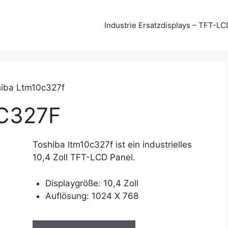
Industrie Ersatzdisplays – TFT-LC
hiba Ltm10c327f
C327F
Toshiba ltm10c327f ist ein industrielles
10,4 Zoll TFT-LCD Panel.
Displaygröße: 10,4 Zoll
Auflösung: 1024 X 768