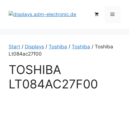
Zum
Inhalt
Menü
springen
Start
/
Displays
/
Toshiba
/
Toshiba
/ Toshiba
Lt084ac27f00
TOSHIBA
LT084AC27F00
T
o
s
h