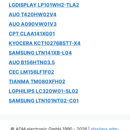
LGDISPLAY LP101WH2-TLA2
AUO T420HW02V4
AUO A090VW01V3
CPT CLAA141XG01
KYOCERA KCT10276BSTT-X4
SAMSUNG LTN141XB-L04
AUO B156HTN03.5
CEC LM156LF1F02
TIANMA TM080XFH02
LGPHILIPS LC320W01-SL02
SAMSUNG LTN101NT02-C01
© ADM electronic GmbH 1990 - 2026 |
displays.adm-