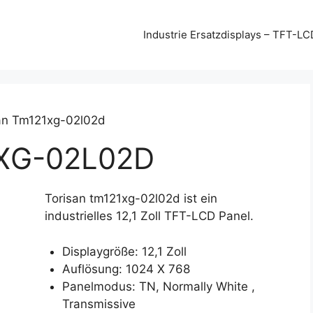
Industrie Ersatzdisplays – TFT-LC
an Tm121xg-02l02d
XG-02L02D
Torisan tm121xg-02l02d ist ein
industrielles 12,1 Zoll TFT-LCD Panel.
Displaygröße: 12,1 Zoll
Auflösung: 1024 X 768
Panelmodus: TN, Normally White ,
Transmissive