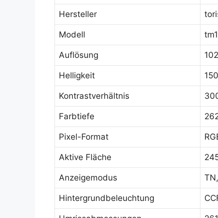
Hersteller
tor
Modell
tm1
Auflösung
102
Helligkeit
150
Kontrastverhältnis
300
Farbtiefe
26
Pixel-Format
RGB
Aktive Fläche
245
Anzeigemodus
TN,
Hintergrundbeleuchtung
CCF