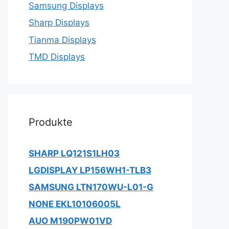
Samsung Displays
Sharp Displays
Tianma Displays
TMD Displays
Produkte
SHARP LQ121S1LH03
LGDISPLAY LP156WH1-TLB3
SAMSUNG LTN170WU-L01-G
NONE EKL10106005L
AUO M190PW01VD