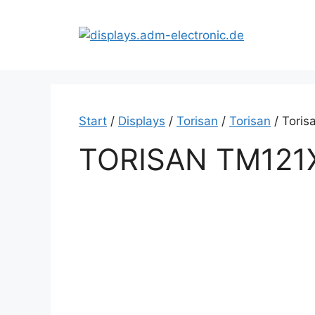
Zum
Inhalt
springen
Start
/
Displays
/
Torisan
/
Torisan
/ Toris
TORISAN TM121