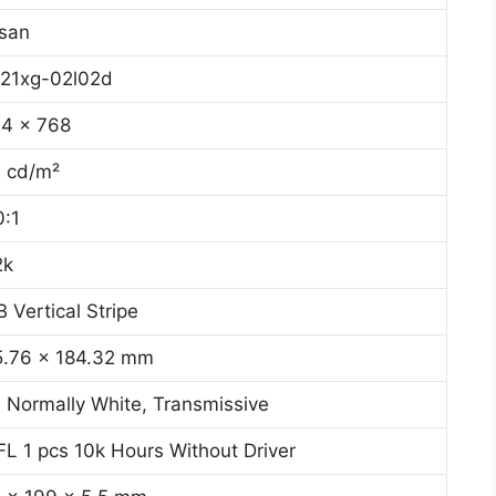
isan
21xg-02l02d
4 x 768
 cd/m²
:1
2k
 Vertical Stripe
.76 x 184.32 mm
 Normally White, Transmissive
L 1 pcs 10k Hours Without Driver