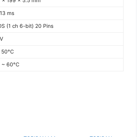
 x 199 x 5.5 mm
/13 ms
S (1 ch 6-bit) 20 Pins
3V
 50°C
 ~ 60°C