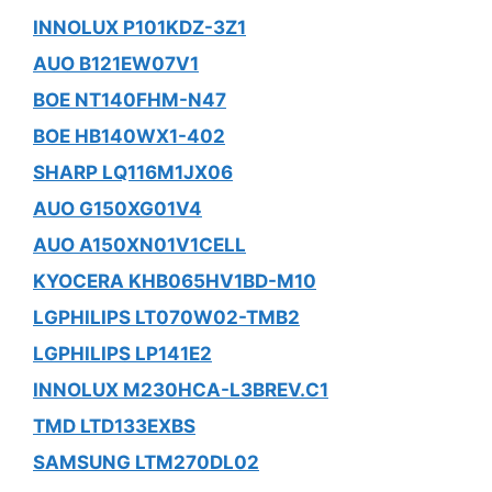
INNOLUX P101KDZ-3Z1
AUO B121EW07V1
BOE NT140FHM-N47
BOE HB140WX1-402
SHARP LQ116M1JX06
AUO G150XG01V4
AUO A150XN01V1CELL
KYOCERA KHB065HV1BD-M10
LGPHILIPS LT070W02-TMB2
LGPHILIPS LP141E2
INNOLUX M230HCA-L3BREV.C1
TMD LTD133EXBS
SAMSUNG LTM270DL02