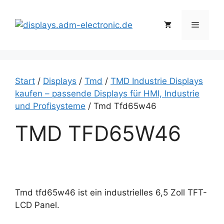
Zum
Inhalt
Menü
springen
Start
/
Displays
/
Tmd
/
TMD Industrie Displays
kaufen – passende Displays für HMI, Industrie
und Profisysteme
/ Tmd Tfd65w46
TMD TFD65W46
Tmd tfd65w46 ist ein industrielles 6,5 Zoll TFT-
LCD Panel.