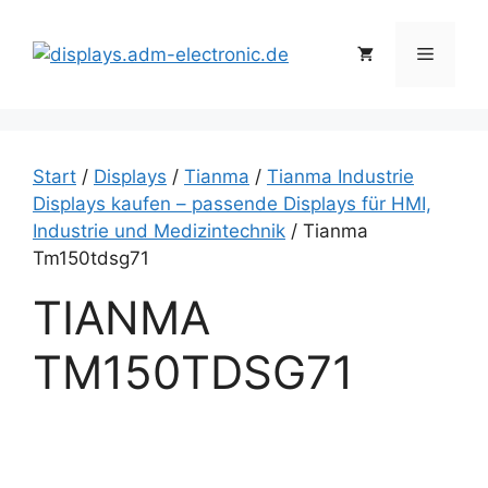
Zum
Inhalt
Menü
springen
Start
/
Displays
/
Tianma
/
Tianma Industrie
Displays kaufen – passende Displays für HMI,
Industrie und Medizintechnik
/ Tianma
Tm150tdsg71
TIANMA
TM150TDSG71
T
i