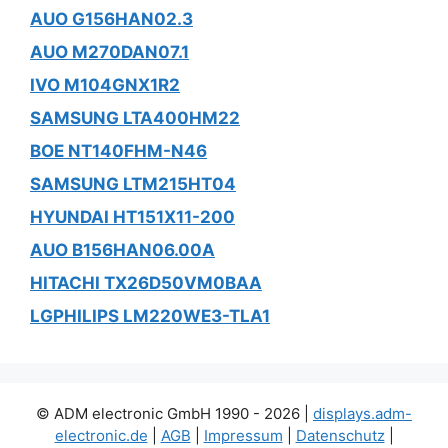
AUO G156HAN02.3
AUO M270DAN07.1
IVO M104GNX1R2
SAMSUNG LTA400HM22
BOE NT140FHM-N46
SAMSUNG LTM215HT04
HYUNDAI HT151X11-200
AUO B156HAN06.00A
HITACHI TX26D50VM0BAA
LGPHILIPS LM220WE3-TLA1
© ADM electronic GmbH 1990 - 2026 |
displays.adm-
electronic.de
|
AGB
|
Impressum
|
Datenschutz
|