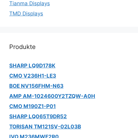
Tianma Displays
TMD Displays
Produkte
SHARP LQ9D178K
CMO V236H1-LE3
BOE NV156FHM-N63
AMP AM-1024600Y2TZQW-A0H
CMO M190Z1-P01
SHARP LQ065T9DR52
TORISAN TM121SV-02L03B
IVO M236MWF2R0