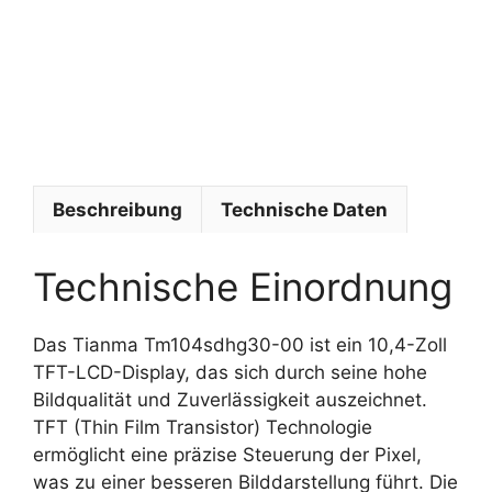
t
e
c
h
n
i
k
Beschreibung
Technische Daten
Technische Einordnung
Das Tianma Tm104sdhg30-00 ist ein 10,4-Zoll
TFT-LCD-Display, das sich durch seine hohe
Bildqualität und Zuverlässigkeit auszeichnet.
TFT (Thin Film Transistor) Technologie
ermöglicht eine präzise Steuerung der Pixel,
was zu einer besseren Bilddarstellung führt. Die