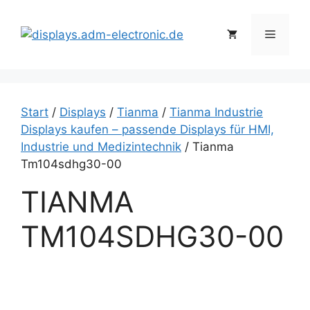
Zum
Inhalt
Menü
springen
Start
/
Displays
/
Tianma
/
Tianma Industrie
Displays kaufen – passende Displays für HMI,
Industrie und Medizintechnik
/ Tianma
Tm104sdhg30-00
TIANMA
TM104SDHG30-00
T
i