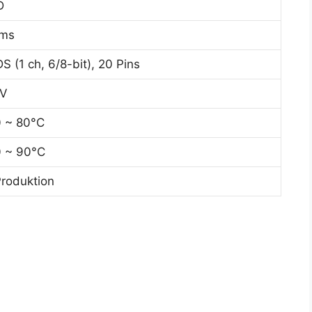
D
 ms
S (1 ch, 6/8-bit), 20 Pins
3V
 ~ 80°C
 ~ 90°C
Produktion