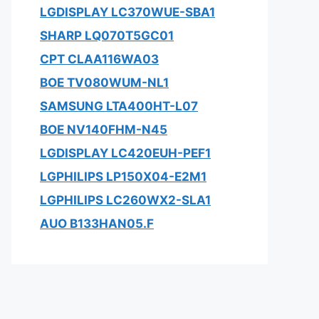
LGDISPLAY LC370WUE-SBA1
SHARP LQ070T5GC01
CPT CLAA116WA03
BOE TV080WUM-NL1
SAMSUNG LTA400HT-L07
BOE NV140FHM-N45
LGDISPLAY LC420EUH-PEF1
LGPHILIPS LP150X04-E2M1
LGPHILIPS LC260WX2-SLA1
AUO B133HAN05.F