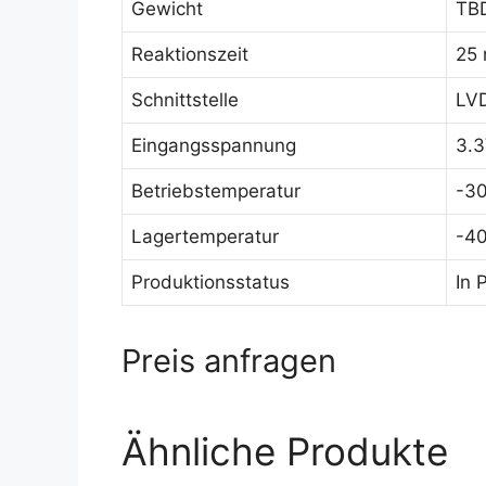
Gewicht
TB
Reaktionszeit
25
Schnittstelle
LVD
Eingangsspannung
3.
Betriebstemperatur
-30
Lagertemperatur
-40
Produktionsstatus
In 
Preis anfragen
Ähnliche Produkte