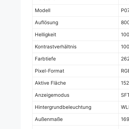
Modell
P0
Auflösung
80
Helligkeit
10
Kontrastverhältnis
100
Farbtiefe
26
Pixel-Format
RGB
Aktive Fläche
152
Anzeigemodus
SFT
Hintergrundbeleuchtung
WLE
Außenmaße
169