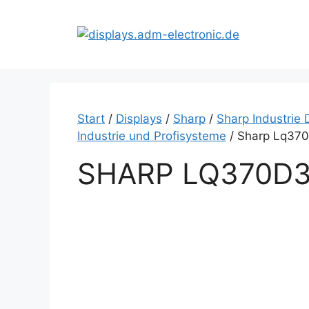
Zum
Inhalt
springen
Start
/
Displays
/
Sharp
/
Sharp Industrie 
Industrie und Profisysteme
/ Sharp Lq37
SHARP LQ370D3