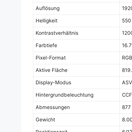
Auflösung
192
Helligkeit
550
Kontrastverhältnis
1200
Farbtiefe
16.
Pixel-Format
RGB 
Aktive Fläche
819
Display-Modus
ASV,
Hintergrundbeleuchtung
CCFL
Abmessungen
877
Gewicht
8.0