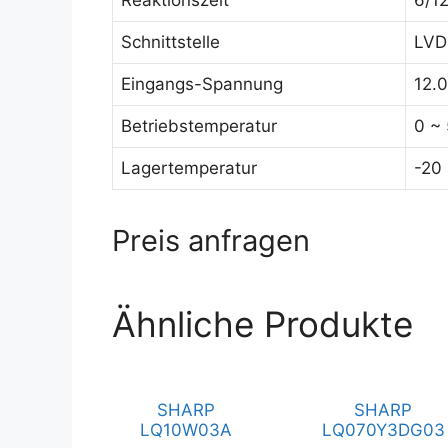
Reaktionszeit
6/1
Schnittstelle
LVDS
Eingangs-Spannung
12.
Betriebstemperatur
0 ~
Lagertemperatur
-20
Preis anfragen
Ähnliche Produkte
SHARP
SHARP
LQ10W03A
LQ070Y3DG03