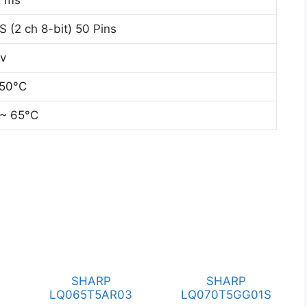
2 ms
 (2 ch 8-bit) 50 Pins
0v
 50°C
 ~ 65°C
SHARP
SHARP
LQ065T5AR03
LQ070T5GG01S