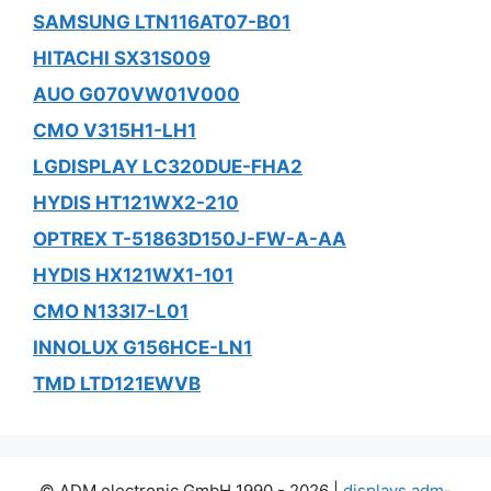
SAMSUNG LTN116AT07-B01
HITACHI SX31S009
AUO G070VW01V000
CMO V315H1-LH1
LGDISPLAY LC320DUE-FHA2
HYDIS HT121WX2-210
OPTREX T-51863D150J-FW-A-AA
HYDIS HX121WX1-101
CMO N133I7-L01
INNOLUX G156HCE-LN1
TMD LTD121EWVB
© ADM electronic GmbH 1990 - 2026 |
displays.adm-