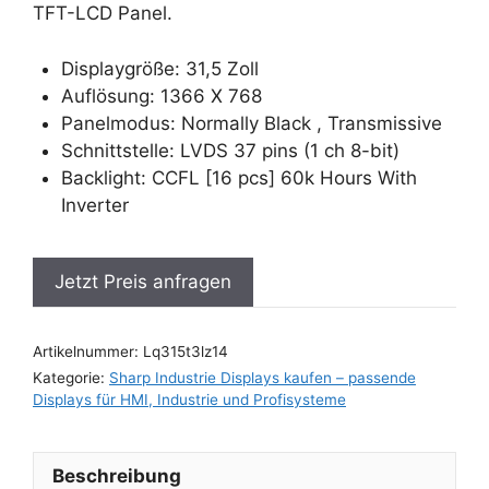
TFT-LCD Panel.
Displaygröße: 31,5 Zoll
Auflösung: 1366 X 768
Panelmodus: Normally Black , Transmissive
Schnittstelle: LVDS 37 pins (1 ch 8-bit)
Backlight: CCFL [16 pcs] 60k Hours With
Inverter
Jetzt Preis anfragen
Artikelnummer:
Lq315t3lz14
Kategorie:
Sharp Industrie Displays kaufen – passende
Displays für HMI, Industrie und Profisysteme
Beschreibung