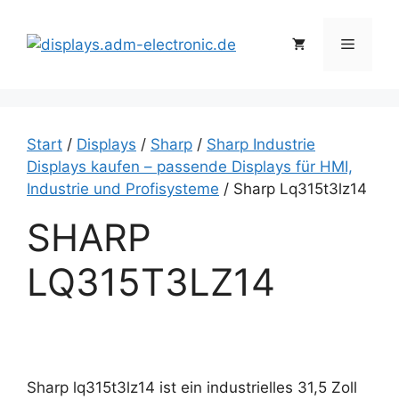
Zum
Inhalt
Menü
springen
Start
/
Displays
/
Sharp
/
Sharp Industrie
Displays kaufen – passende Displays für HMI,
Industrie und Profisysteme
/ Sharp Lq315t3lz14
SHARP
LQ315T3LZ14
Sharp lq315t3lz14 ist ein industrielles 31,5 Zoll