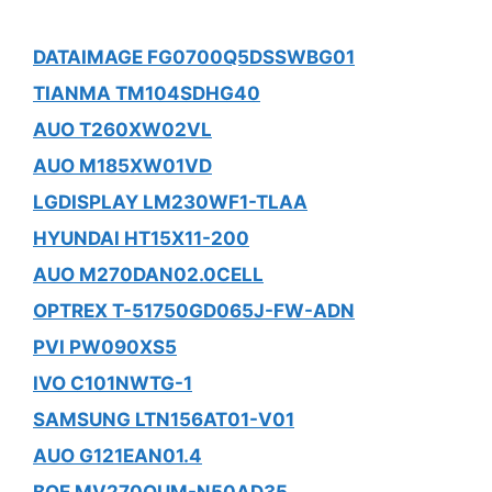
DATAIMAGE FG0700Q5DSSWBG01
TIANMA TM104SDHG40
AUO T260XW02VL
AUO M185XW01VD
LGDISPLAY LM230WF1-TLAA
HYUNDAI HT15X11-200
AUO M270DAN02.0CELL
OPTREX T-51750GD065J-FW-ADN
PVI PW090XS5
IVO C101NWTG-1
SAMSUNG LTN156AT01-V01
AUO G121EAN01.4