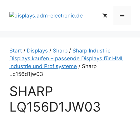
Zum
Inhalt
Menü
springen
Start
/
Displays
/
Sharp
/
Sharp Industrie
Displays kaufen – passende Displays für HMI,
Industrie und Profisysteme
/ Sharp
Lq156d1jw03
SHARP
LQ156D1JW03