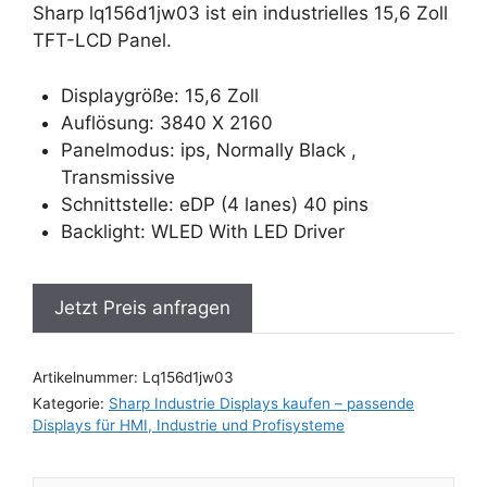
Sharp lq156d1jw03 ist ein industrielles 15,6 Zoll
TFT-LCD Panel.
Displaygröße: 15,6 Zoll
Auflösung: 3840 X 2160
Panelmodus: ips, Normally Black ,
Transmissive
Schnittstelle: eDP (4 lanes) 40 pins
Backlight: WLED With LED Driver
Jetzt Preis anfragen
Artikelnummer:
Lq156d1jw03
Kategorie:
Sharp Industrie Displays kaufen – passende
Displays für HMI, Industrie und Profisysteme