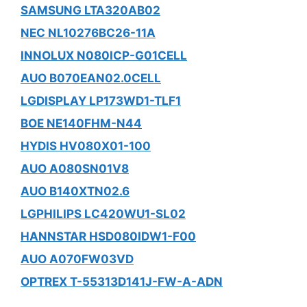
SAMSUNG LTA320AB02
NEC NL10276BC26-11A
INNOLUX N080ICP-G01CELL
AUO B070EAN02.0CELL
LGDISPLAY LP173WD1-TLF1
BOE NE140FHM-N44
HYDIS HV080X01-100
AUO A080SN01V8
AUO B140XTN02.6
LGPHILIPS LC420WU1-SL02
HANNSTAR HSD080IDW1-F00
AUO A070FW03VD
OPTREX T-55313D141J-FW-A-ADN