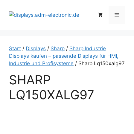
Zum
Inhalt
Menü
springen
Start
/
Displays
/
Sharp
/
Sharp Industrie
Displays kaufen – passende Displays für HMI,
Industrie und Profisysteme
/ Sharp Lq150xalg97
SHARP
LQ150XALG97
S
h
a