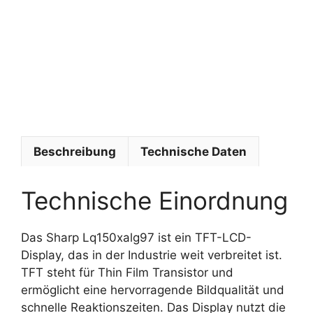
i
s
y
s
t
e
m
e
Beschreibung
Technische Daten
Technische Einordnung
Das Sharp Lq150xalg97 ist ein TFT-LCD-
Display, das in der Industrie weit verbreitet ist.
TFT steht für Thin Film Transistor und
ermöglicht eine hervorragende Bildqualität und
schnelle Reaktionszeiten. Das Display nutzt die