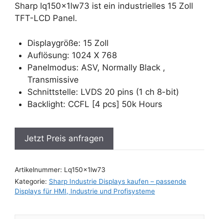
Sharp lq150x1lw73 ist ein industrielles 15 Zoll
TFT-LCD Panel.
Displaygröße: 15 Zoll
Auflösung: 1024 X 768
Panelmodus: ASV, Normally Black ,
Transmissive
Schnittstelle: LVDS 20 pins (1 ch 8-bit)
Backlight: CCFL [4 pcs] 50k Hours
Jetzt Preis anfragen
Artikelnummer:
Lq150x1lw73
Kategorie:
Sharp Industrie Displays kaufen – passende
Displays für HMI, Industrie und Profisysteme