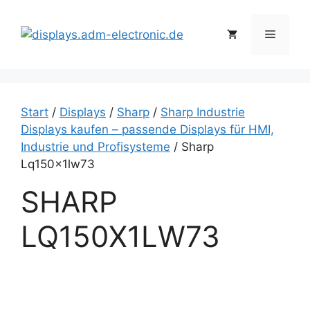
Zum
Inhalt
Menü
springen
Start
/
Displays
/
Sharp
/
Sharp Industrie
Displays kaufen – passende Displays für HMI,
Industrie und Profisysteme
/ Sharp
Lq150x1lw73
SHARP
LQ150X1LW73