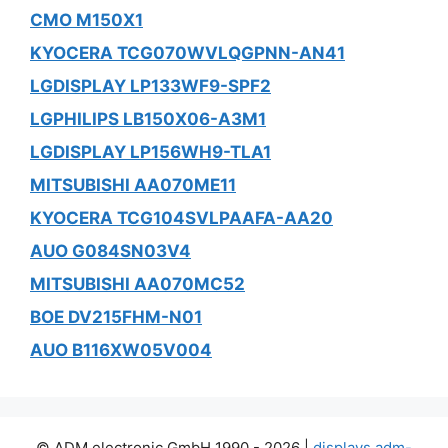
CMO M150X1
KYOCERA TCG070WVLQGPNN-AN41
LGDISPLAY LP133WF9-SPF2
LGPHILIPS LB150X06-A3M1
LGDISPLAY LP156WH9-TLA1
MITSUBISHI AA070ME11
KYOCERA TCG104SVLPAAFA-AA20
AUO G084SN03V4
MITSUBISHI AA070MC52
BOE DV215FHM-N01
AUO B116XW05V004
© ADM electronic GmbH 1990 - 2026 |
displays.adm-