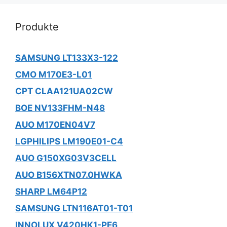
Produkte
SAMSUNG LT133X3-122
CMO M170E3-L01
CPT CLAA121UA02CW
BOE NV133FHM-N48
AUO M170EN04V7
LGPHILIPS LM190E01-C4
AUO G150XG03V3CELL
AUO B156XTN07.0HWKA
SHARP LM64P12
SAMSUNG LTN116AT01-T01
INNOLUX V420HK1-PE6