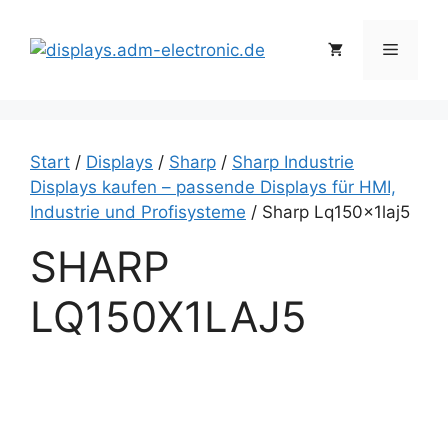
Zum
Inhalt
Menü
springen
Start
/
Displays
/
Sharp
/
Sharp Industrie
Displays kaufen – passende Displays für HMI,
Industrie und Profisysteme
/ Sharp Lq150x1laj5
SHARP
LQ150X1LAJ5
S
h
a