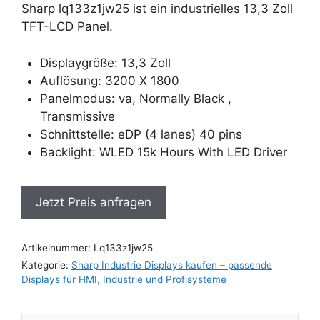
Sharp lq133z1jw25 ist ein industrielles 13,3 Zoll
TFT-LCD Panel.
Displaygröße: 13,3 Zoll
Auflösung: 3200 X 1800
Panelmodus: va, Normally Black ,
Transmissive
Schnittstelle: eDP (4 lanes) 40 pins
Backlight: WLED 15k Hours With LED Driver
Jetzt Preis anfragen
Artikelnummer:
Lq133z1jw25
Kategorie:
Sharp Industrie Displays kaufen – passende
Displays für HMI, Industrie und Profisysteme