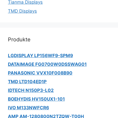
Tianma Displays
TMD Displays
Produkte
LGDISPLAY LP156WF9-SPM9
DATAIMAGE FG0700W0DSSWAG01
PANASONIC VVX10F008B90
TMD LTD104ED1P
IDTECH N150P3-L02
BOEHYDIS HV150UX1-101
IVO M133NWFCR6
AMP AM-1280800N2TZQW-T00H