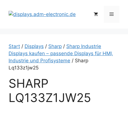
Zum
Inhalt
Menü
springen
Start
/
Displays
/
Sharp
/
Sharp Industrie
Displays kaufen – passende Displays für HMI,
Industrie und Profisysteme
/ Sharp
Lq133z1jw25
SHARP
LQ133Z1JW25