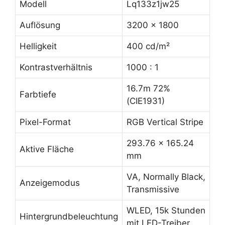
Modell
Lq133z1jw25
Auflösung
3200 x 1800
Helligkeit
400 cd/m²
Kontrastverhältnis
1000 : 1
16.7m 72%
Farbtiefe
(CIE1931)
Pixel-Format
RGB Vertical Stripe
293.76 x 165.24
Aktive Fläche
mm
VA, Normally Black,
Anzeigemodus
Transmissive
WLED, 15k Stunden
Hintergrundbeleuchtung
mit LED-Treiber