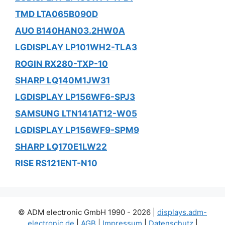
TMD LTA065B090D
AUO B140HAN03.2HW0A
LGDISPLAY LP101WH2-TLA3
ROGIN RX280-TXP-10
SHARP LQ140M1JW31
LGDISPLAY LP156WF6-SPJ3
SAMSUNG LTN141AT12-W05
LGDISPLAY LP156WF9-SPM9
SHARP LQ170E1LW22
RISE RS121ENT-N10
© ADM electronic GmbH 1990 - 2026 |
displays.adm-
electronic.de
|
AGB
|
Impressum
|
Datenschutz
|