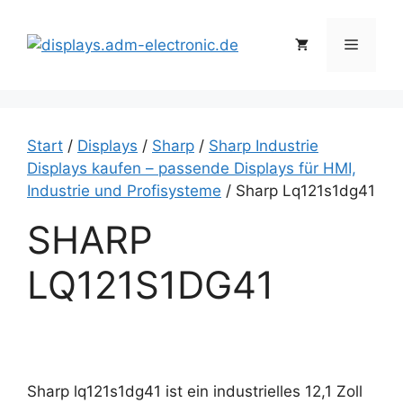
Zum
Inhalt
Menü
springen
Start
/
Displays
/
Sharp
/
Sharp Industrie
Displays kaufen – passende Displays für HMI,
Industrie und Profisysteme
/ Sharp Lq121s1dg41
SHARP
LQ121S1DG41
Sharp lq121s1dg41 ist ein industrielles 12,1 Zoll