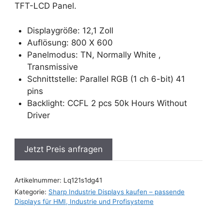
TFT-LCD Panel.
Displaygröße: 12,1 Zoll
Auflösung: 800 X 600
Panelmodus: TN, Normally White ,
Transmissive
Schnittstelle: Parallel RGB (1 ch 6-bit) 41
pins
Backlight: CCFL 2 pcs 50k Hours Without
Driver
Jetzt Preis anfragen
Artikelnummer:
Lq121s1dg41
Kategorie:
Sharp Industrie Displays kaufen – passende
Displays für HMI, Industrie und Profisysteme