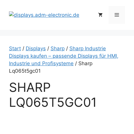
Zum
Inhalt
Menü
springen
Start
/
Displays
/
Sharp
/
Sharp Industrie
Displays kaufen – passende Displays für HMI,
Industrie und Profisysteme
/ Sharp
Lq065t5gc01
SHARP
LQ065T5GC01