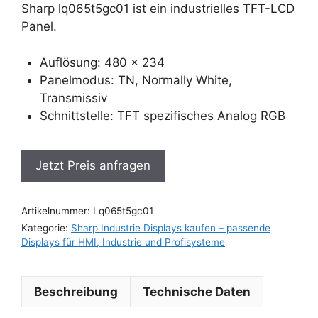
Sharp lq065t5gc01 ist ein industrielles TFT-LCD
Panel.
Auflösung: 480 x 234
Panelmodus: TN, Normally White,
Transmissiv
Schnittstelle: TFT spezifisches Analog RGB
Jetzt Preis anfragen
Artikelnummer:
Lq065t5gc01
Kategorie:
Sharp Industrie Displays kaufen – passende
Displays für HMI, Industrie und Profisysteme
Beschreibung
Technische Daten