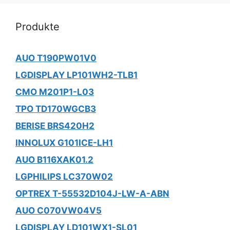
Produkte
AUO T190PW01V0
LGDISPLAY LP101WH2-TLB1
CMO M201P1-L03
TPO TD170WGCB3
BERISE BRS420H2
INNOLUX G101ICE-LH1
AUO B116XAK01.2
LGPHILIPS LC370W02
OPTREX T-55532D104J-LW-A-ABN
AUO C070VW04V5
LGDISPLAY LD101WX1-SL01