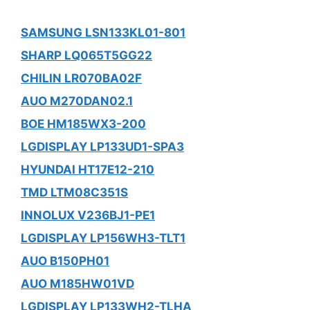
SAMSUNG LSN133KL01-801
SHARP LQ065T5GG22
CHILIN LR070BA02F
AUO M270DAN02.1
BOE HM185WX3-200
LGDISPLAY LP133UD1-SPA3
HYUNDAI HT17E12-210
TMD LTM08C351S
INNOLUX V236BJ1-PE1
LGDISPLAY LP156WH3-TLT1
AUO B150PH01
AUO M185HW01VD
LGDISPLAY LP133WH2-TLHA