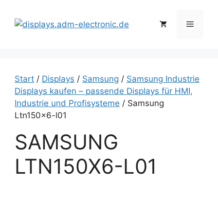
Zum
Inhalt
Menü
springen
Start
/
Displays
/
Samsung
/
Samsung Industrie
Displays kaufen – passende Displays für HMI,
Industrie und Profisysteme
/ Samsung
Ltn150x6-l01
SAMSUNG
LTN150X6-L01